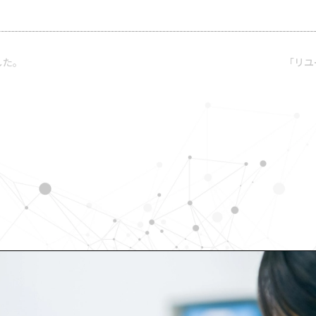
した。
「リユ